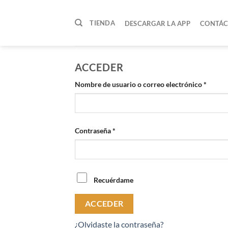
Skip
to
TIENDA
DESCARGAR LA APP
CONTÁC
content
ACCEDER
Obliga
Nombre de usuario o correo electrónico
*
Obligatorio
Contraseña
*
Recuérdame
ACCEDER
¿Olvidaste la contraseña?